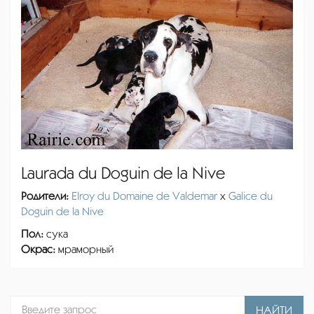
Laurada du Doguin de la Nive
Родители:
Elroy du Domaine de Valdemar
x
Galice du
Doguin de la Nive
Пол:
сука
Окрас:
мраморный
НАЙТИ