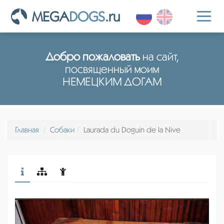
MEGA
DOGS
.ru
Toggl
naviga
Добро пожаловать
на сайт,
посвященный моим
НЕМЕЦКИМ ДОГАМ
Главная
Собаки
Laurada du Doguin de la Nive