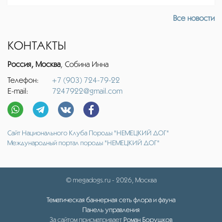
Все новости
КОНТАКТЫ
Россия, Москва
, Собина Инна
Телефон:
+7 (903) 724-79-22
E-mail:
7247922@gmail.com
Сайт Национального Клуба Породы "НЕМЕЦКИЙ ДОГ"
Международный портал породы "НЕМЕЦКИЙ ДОГ"
© megadogs.ru - 2026, Москва
Тематическая баннерная сеть флора и фауна
Панель управления
За сайтом присматривает
Роман Борушков