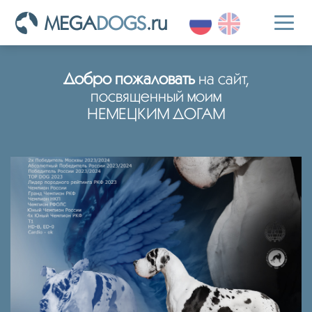
MEGA
DOGS
.ru
Toggl
naviga
Добро пожаловать
на сайт,
посвященный моим
НЕМЕЦКИМ ДОГАМ