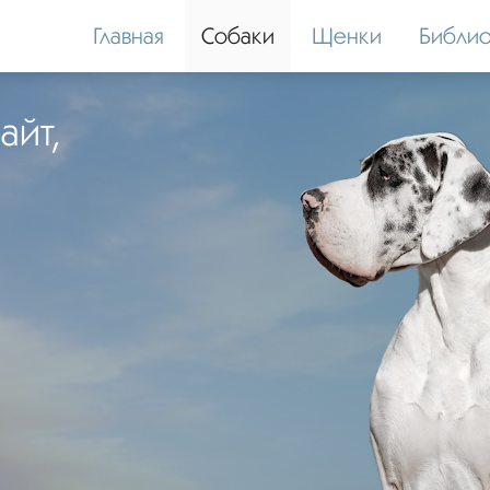
Главная
Собаки
Щенки
Библио
айт,