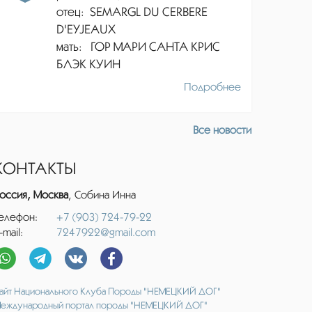
отец:
SEMARGL DU CERBERE
D'EYJEAUX
мать: ГОР МАРИ САНТА КРИС
БЛЭК КУИН
Подробнее
Все новости
КОНТАКТЫ
оссия, Москва
, Собина Инна
елефон:
+7 (903) 724-79-22
-mail:
7247922@gmail.com
айт Национального Клуба Породы "НЕМЕЦКИЙ ДОГ"
еждународный портал породы "НЕМЕЦКИЙ ДОГ"