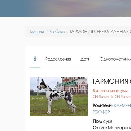
Главная
Собаки
ГАРМОНИЯ СЕВЕРА ЛУННАЯ
Родословная
Дети
Однопометник
ГАРМОНИЯ 
Выставочные титулы:
CH Russia, Jr CH Russia
Родители:
КЛЕМЕН
ГОФФЕР
Пол:
сука
Окрас:
Мраморны