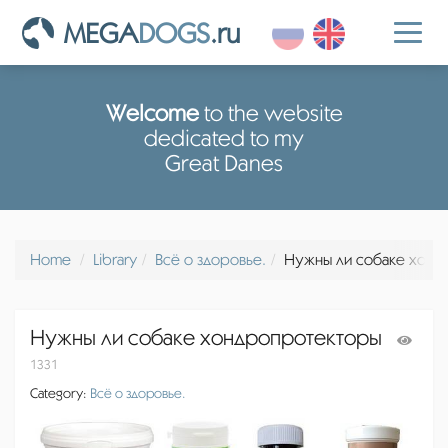
MEGA
DOGS
.ru
Toggl
naviga
Welcome
to the website
dedicated to my
Great Danes
Home
Library
Всё о здоровье.
Нужны ли собаке хонд
Нужны ли собаке хондропротекторы
1331
Category:
Всё о здоровье.