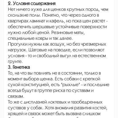
2. Условия содержания
Нет ничего хуже для щенков крупных пород, чем
скользкие полы. Понятно, что через одного в
квартирах ламинат и кафель, но пока щен растёт -
обеспечить шершавые устойчивые поверхности
нужно любой ценой. Резиновые маты,
специальные ковры и так далее.
Прогулки нужны как воздух, но без чрезмерных
нагрузок. Шаговые на поводке, если позволяют
условия - то и свободный выгул на естественном
грунте.
3. Генетика
То, на что вы повлиять не в состоянии, только в
момент выбора щенка. Есть собаки с крепкой
сухой конституцией, есть "рыхлые" - и последние
всегда будут в группе риска по суставам и
связкам.
То же с дисплазией локтевых и тазобедренных
суставов у собак. Хотя аномалия развития костей,
хрящей и связок может быть вызвана слишком