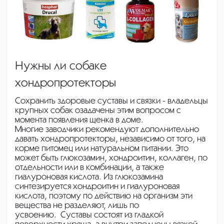
Нужны ли собаке
хондропротекторы
Сохранить здоровые суставы и связки - владельцы
крупных собак озадачены этим вопросом с
момента появления щенка в доме.
Многие заводчики рекомендуют дополнительно
давать хондропротекторы, независимо от того, на
корме питомец или натуральном питании. Это
может быть глюкозамин, хондроитин, коллаген, по
отдельности или в комбинации, а также
гиалуроновая кислота. Из глюкозамина
синтезируется хондроитин и гиалуроновая
кислота, поэтому по действию на организм эти
вещества не разделяют, лишь по
усвоению. Суставы состоят из гладкой
поверхности хряща, а внутри заполнены вязкой