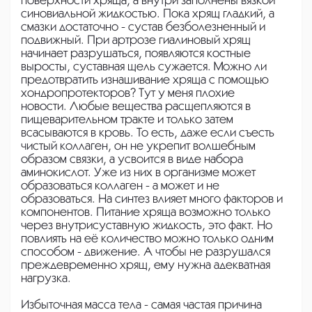
синовиальной жидкостью. Пока хрящ гладкий, а
смазки достаточно - сустав безболезненный и
подвижный. При артрозе гиалиновый хрящ
начинает разрушаться, появляются костные
выросты, суставная щель сужается. Можно ли
предотвратить изнашивание хряща с помощью
хондропротекторов? Тут у меня плохие
новости. Любые вещества расщепляются в
пищеварительном тракте и только затем
всасываются в кровь. То есть, даже если съесть
чистый коллаген, он не укрепит волшебным
образом связки, а усвоится в виде набора
аминокислот. Уже из них в организме может
образоваться коллаген - а может и не
образоваться. На синтез влияет много факторов и
компонентов. Питание хряща возможно только
через внутрисуставную жидкость, это факт. Но
повлиять на её количество можно только одним
способом - движение. А чтобы не разрушался
преждевременно хрящ, ему нужна адекватная
нагрузка.
Избыточная масса тела - самая частая причина