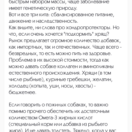
быстрым набором массы, чаще заболевание
имеет генетическую природу.
Вот и все три кита: сбалансированное питание,
движение и наследственность.
Как видите, ни слова про хондропротекторы. Но
что, если очень хочется "подкормить" хрящ?
Рынок предлагает огромное количество добавок,
как импортных, так и отечественных. Чаще всего -
безвредных, то есть можно пить на здоровье.
Проблема в их высокой стоимости, тогда как
можно давать собаке коллаген и аминогликаны
естественного происхождения. Хрящи (в том
числе рыбные), куриные гребешки, желатин,
холодец (копыта, уши, носы, хвосты) -
бюджетнее.
Если говорить о пожилых собаках, то важно
помимо прочего обеспечить их достаточным
количеством Омега-3 жирных кислот
(специальный корм или добавка из рыбьего
жира). И не давать толстеть. Тяжело, когда у вас