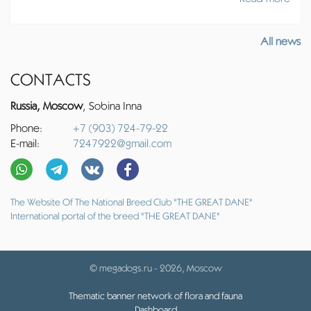
All news
CONTACTS
Russia, Moscow
, Sobina Inna
Phone:
+7 (903) 724-79-22
E-mail:
7247922@gmail.com
The Website Of The National Breed Club "THE GREAT DANE"
International portal of the breed "THE GREAT DANE"
© megadogs.ru - 2026, Moscow
Thematic banner network of flora and fauna
Dashboard