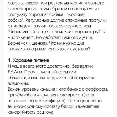
разрыва связок при резком движении и раннего
остеоартроза. Таким образом возвращаемся к
постулату "стройная собака - здоровая
собака". Регулярные долгие спокойные прогулки
с питомцем - звучит гораздо скучнее, чем
"биоактивный концентрат мелких морских рыб за
много денег". Но работает намного лучше.
Вернёмся к щенкам. Что им нужно для
нормального развития связок и суставов?
1. Хорошее питание
И чаще всего этого достаточно, без всяких
БАДов. Промышленный корм или
сбалансированная натуралка - оба варианта
возможны.
Важен уровень кальция и его баланс с фосфором,
причём избыток кальция тоже вреден (хотя
встречается реже дефицита). Полноценный по
аминокислотному составу белок и адекватная
калорийность рациона.