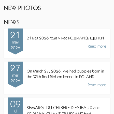
NEW PHOTOS
NEWS
21
21 мая 2026 года у нас РОДИЛИСЬ ЩЕНКИ
may
Read more
2026
27
On March 27, 2026, we had puppies born in
mar
the With Red Ribbon kennel in POLAND.
2026
Read more
09
SEMARGL DU CERBERE D'EYJEAUX and
jul
KEIRIANN CHANTIER LISSANT had