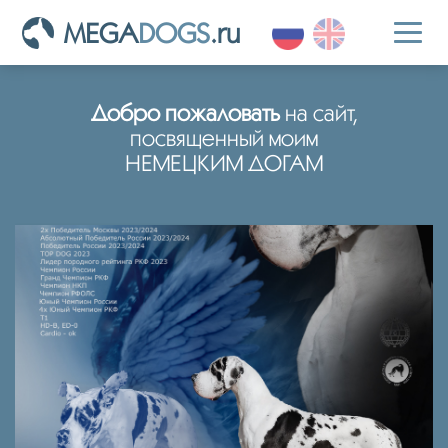
MEGA
DOGS
.ru
Toggl
naviga
Добро пожаловать
на сайт,
посвященный моим
НЕМЕЦКИМ ДОГАМ