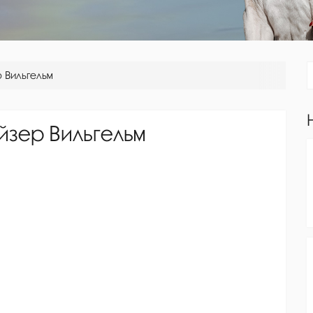
р Вильгельм
йзер Вильгельм