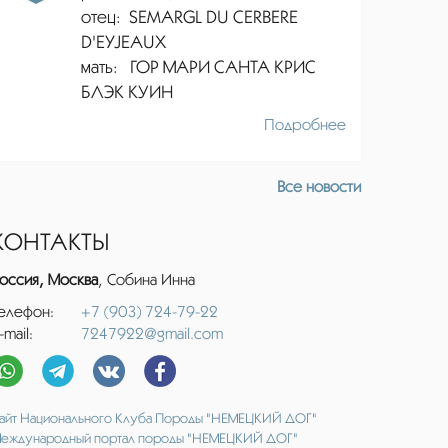
отец:
SEMARGL DU CERBERE
D'EYJEAUX
мать: ГОР МАРИ САНТА КРИС
БЛЭК КУИН
Подробнее
Все новости
КОНТАКТЫ
оссия, Москва
, Собина Инна
елефон:
+7 (903) 724-79-22
-mail:
7247922@gmail.com
айт Национального Клуба Породы "НЕМЕЦКИЙ ДОГ"
еждународный портал породы "НЕМЕЦКИЙ ДОГ"