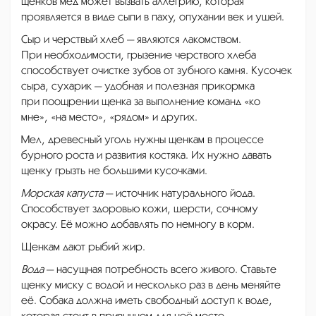
щенков мед может вызвать аллегрию, которая
проявляется в виде сыпи в паху, опухании век и ушей.
Сыр и черствый хлеб — являются лакомством.
При необходимости, грызение черствого хлеба
способствует очистке зубов от зубного камня. Кусочек
сыра, сухарик — удобная и полезная прикормка
при поощрении щенка за выполнение команд «ко
мне», «на место», «рядом» и других.
Мел, древесный уголь нужны щенкам в процессе
бурного роста и развития костяка. Их нужно давать
щенку грызть не большими кусочками.
Морская капуста
— источник натурального йода.
Способствует здоровью кожи, шерсти, сочному
окрасу. Её можно добавлять по немногу в корм.
Щенкам дают рыбий жир.
Вода
— насущная потребность всего живого. Ставьте
щенку миску с водой и несколько раз в день меняйте
её. Собака должна иметь свободный доступ к воде,
которая стоит в привычном для неё месте.