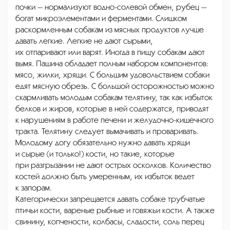
почки — нормализуют водно-солевой обмен, рубец —
богат микроэлементами и ферментами. Слишком
раскормленным собакам из мясных продуктов лучше
давать легкие. Легкие не дают сырыми,
их отпаривают или варят. Иногда в пищу собакам дают
вымя. Пашина обладает полным набором компонентов:
мясо, жилки, хрящи. С большим удовольствием собаки
едят мясную обрезь. С большой осторожностью можно
скармливать молодым собакам телятину, так как избыток
белков и жиров, которые в ней содержатся, приводят
к нарушениям в работе печени и желудочно-кишечного
тракта. Телятину следует вымачивать и проваривать.
Молодому догу обязательно нужно давать хрящи
и сырые (и только!) кости, но такие, которые
при разгрызании не дают острых осколков. Количество
костей должно быть умеренным, их избыток ведет
к запорам.
Категорически запрещается давать собаке трубчатые
птичьи кости, вареные рыбные и говяжьи кости. А также
свинину, копчености, колбасы, сладости, соль перец