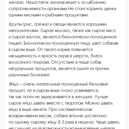
железо. Недостаток железа ведет к ослаблению
сопротивляемости организма.Не стоит кормить щенка
одними мясными и рыбными продуктами.
Крупы
(рис, гречка) и овощи являются хорошими
наполнителями. Сырое молоко, также как сырое мясо
и сырой желток, являются биологически полноценной
пищей. Биологически полноценную пищу дают собакам
в сыром виде. От такого корма появляется
насыщенность и яркость окраса шерсти, блеск
волосяного покрова. Отсутствие в пище собак
натуральных продуктов, является одной из причин
различных болезней.
Яйцо
— очень питательный полноценный белковый
продукт, но в сыром виде плохо усваивается,
так как почти не задерживается в желудке. Лучше
сырое яйцо давать вместе с творогом. Можно давать
яйцо в виде омлета. При систематическом
вскармливании мясом, собаке вполне достаточно
по одному сырому яйцу 2-3 раза в неделю. Чаще давать
не следует из-за возможности возникновения диатеза.