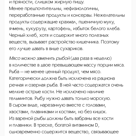
и пряности, слишком жирную пищу.
Менее предпочтительны, нефизиологичны,
переработанные продукты и консервы. Нежелательны
продукты содержащие крахмал, пшеничную муку,
ячмень, кукурузу, картофель, избыток белого хлеба.
Черный хлеб, хотя и содержит много полезных
веществ, вызывает растройство кишечника. Поэтому
его лучше давать в виде сухариков.
Мясо можно заменить рыбой
(два раза в неделю)
в количестве в двое превышающем массу порции мяса.
Рыба — не менее ценный продукт, чем мясо.
Категорически должна быть исключена из рациона
речная и озерная рыба. В ней часто содержатся очень
мелкие острые кости. Не исключено наличие
гельминтов. Рыбу нужно давать только морскую.
В сыром виде, нарезанную вместе с головами,
хвостами, плавниками и костями, но без кишок.
Из вареной рыбы должны быть вабраны все кости
и плавники. В треске, богатой витамином D,
одновременно содержится вещество, связывающее