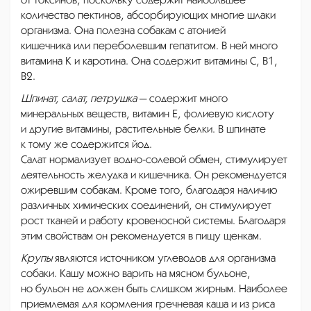
количество пектинов, абсорбирующих многие шлаки
организма. Она полезна собакам с атонией
кишечника или переболевшим гепатитом. В ней много
витамина К и каротина. Она содержит витамины C, B1,
B2.
Шпинат, салат, петрушка
— содержит много
минеральных веществ, витамин Е, фолиевую кислоту
и другие витамины, растительные белки. В шпинате
к тому же содержится йод.
Салат нормализует водно-солевой обмен, стимулирует
деятельность желудка и кишечника. Он рекомендуется
ожиревшим собакам. Кроме того, благодаря наличию
различных химических соединений, он стимулирует
рост тканей и работу кровеносной системы. Благодаря
этим свойствам он рекомендуется в пищу щенкам.
Крупы
являются источником углеводов для организма
собаки. Кашу можно варить на мясном бульоне,
но бульон не должен быть слишком жирным. Наиболее
приемлемая для кормления гречневая каша и из риса