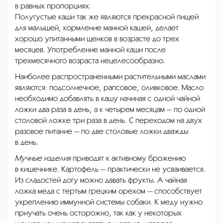
в равных пропорциях.
Полугустые каши так же являются прекрасной пищей
для малышей, кормление манной кашей, делает
хорошо упитанными щенков в возрасте до трех
месяцев. Употребление манной каши после
трехмесячного возраста нецелесообразно.
Наиболее распространенными растительными маслами
являются: подсолнечное, рапсовое, оливковое. Масло
необходимо добавлять в кашу начиная с одной чайной
ложки два раза в день, а к четырем месяцам — по одной
столовой ложке три раза в день. С переходом на двух
разовое питание — по две столовые ложки дважды
в день.
Мучные изделия
приводят к активному брожению
в кишечнике. Картофель — практически не усваивается.
Из сладостей догу можно давать фрукты. А чайная
ложка меда с тертым грецким орехом — способствует
укреплению иммунной системы собаки. К меду нужно
приучать очень осторожно, так как у некоторых