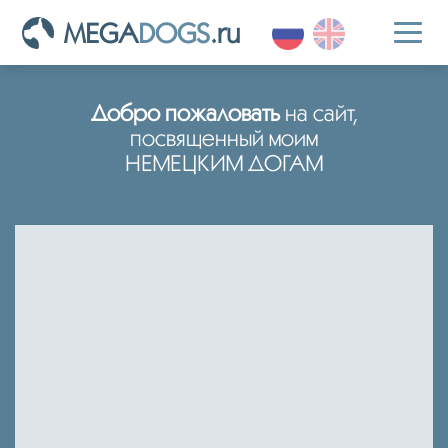
MEGA
DOGS
.ru
Toggl
naviga
Добро пожаловать
на сайт,
посвященный моим
НЕМЕЦКИМ ДОГАМ