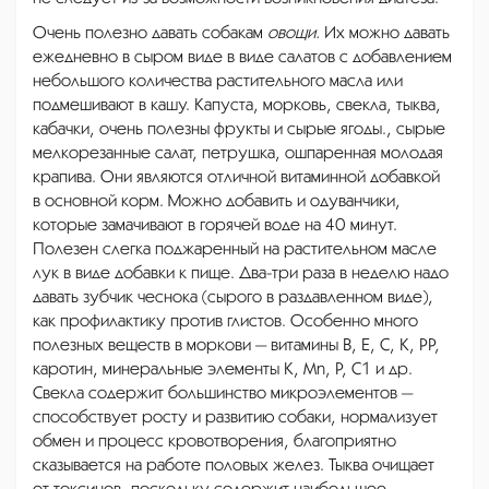
Очень полезно давать собакам
овощи.
Их можно давать
ежедневно в сыром виде в виде салатов с добавлением
небольшого количества растительного масла или
подмешивают в кашу. Капуста, морковь, свекла, тыква,
кабачки, очень полезны фрукты и сырые ягоды., сырые
мелкорезанные салат, петрушка, ошпаренная молодая
крапива. Они являются отличной витаминной добавкой
в основной корм. Можно добавить и одуванчики,
которые замачивают в горячей воде на 40 минут.
Полезен слегка поджаренный на растительном масле
лук в виде добавки к пище. Два-три раза в неделю надо
давать зубчик чеснока (сырого в раздавленном виде),
как профилактику против глистов. Особенно много
полезных веществ в моркови — витамины B, E, C, K, PP,
каротин, минеральные элементы K, Mn, P, C1 и др.
Свекла содержит большинство микроэлементов —
способствует росту и развитию собаки, нормализует
обмен и процесс кровотворения, благоприятно
сказывается на работе половых желез. Тыква очищает
от токсинов, поскольку содержит наибольшее