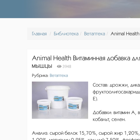
Главная
Библиотека
Ветаптека
Animal Healt
Animal Health Витаминная добавка дл
мышцы
3948
Рубрика:
Ветаптека
Состав: дрожжи, дика
фруктоолигосахариды,
Е).
Добавки: витамин А, в
кобальт, селен.
Анализ: сырой белок 15,70%, сырой жир 1,20%, 
1,00%, метионин 0,25%, кальций 7,50%, фосфор 