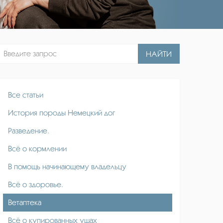
цы
НАЙТИ
Все статьи
История породы Немецкий дог
Разведение.
Всё о кормлении
В помощь начинающему владельцу
Всё о здоровье.
Ветаптека
Всё о купированных ушах