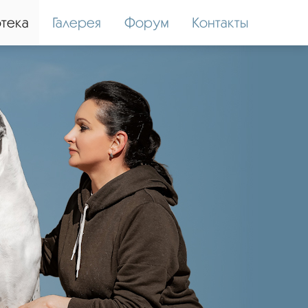
тека
Галерея
Форум
Контакты
SEMARGL DU CERBERE D'EYJEAUX
Импорт Франция
ПРЕДЛАГАЕТСЯ ДЛЯ ПЛЕМЕННОГО ИСПОЛЬЗОВАНИЯ.
фото, видео в Телеграм >>