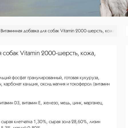
h Витаминная добавка для собак Vitamin 2000-шерсть, кожа, мыш
я собак Vitamin 2000-шерсть, кожа,
льций фосфат гранулированный, готовая кукуруза,
 карбонат кальция, оксид магния и токоферол (витамин
итамин D3, витамин Е, железо, медь, цинк, марганец,
сырая клетчатка 1,30%, сырая зола 28,60%, лизин
5,3%, магний 0,80%.