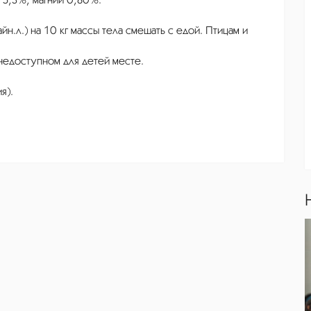
йн.л.) на 10 кг массы тела смешать с едой. Птицам и
недоступном для детей месте.
я).