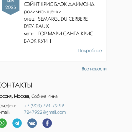
мая
СЭЙНТ КРИС БЛЭК ДАЙМОНД
2025
родились щенки
отец:
SEMARGL DU CERBERE
D'EYJEAUX
мать: ГОР МАРИ САНТА КРИС
БЛЭК КУИН
Подробнее
Все новости
КОНТАКТЫ
оссия, Москва
, Собина Инна
елефон:
+7 (903) 724-79-22
-mail:
7247922@gmail.com