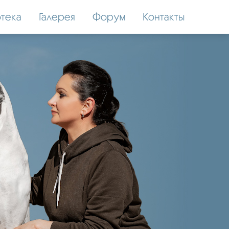
тека
Галерея
Форум
Контакты
SEMARGL DU CERBERE D'EYJEAUX
Импорт Франция
ПРЕДЛАГАЕТСЯ ДЛЯ ПЛЕМЕННОГО ИСПОЛЬЗОВАНИЯ.
фото, видео в Телеграм >>