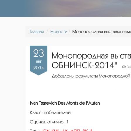
Главная
Новости
Монопородная выставка не
23
Монопородная выста
авг
ОБНИНСК-2014"
34
2014
Добавлены результаты Монопородной
Ivan Tsarevich Des Monts de l'Autan
Класс: победителей
Оценка: отлично, 1