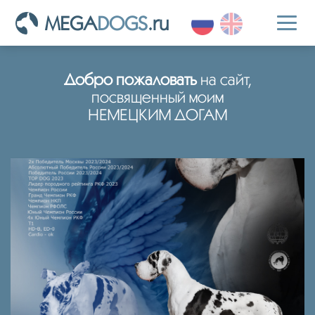
MEGA
DOGS
.ru
Toggl
naviga
Добро пожаловать
на сайт,
посвященный моим
НЕМЕЦКИМ ДОГАМ