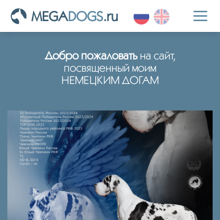
MEGA
DOGS
.ru
Toggl
naviga
Добро пожаловать
на сайт,
посвященный моим
НЕМЕЦКИМ ДОГАМ