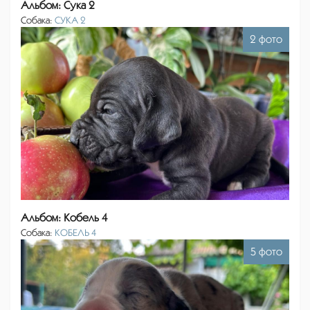
Альбом: Сука 2
Собака:
СУКА 2
2 фото
Альбом: Кобель 4
Собака:
КОБЕЛЬ 4
5 фото