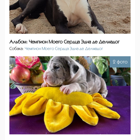
Альбом: Чемпион Моего Сердца Эдна де Делмадог
Собака:
Чемпион Моего Сердца Эдна де Делмадог
2 фото