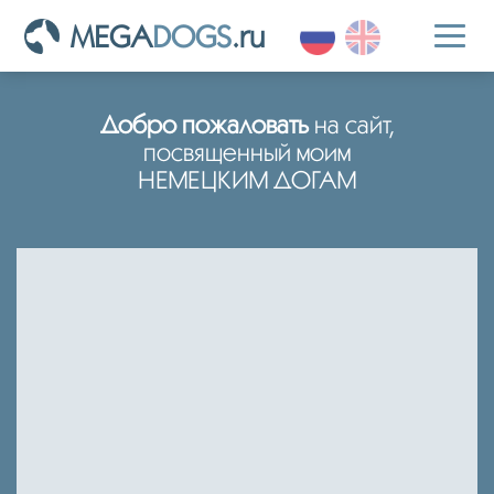
MEGA
DOGS
.ru
Toggl
naviga
Добро пожаловать
на сайт,
посвященный моим
НЕМЕЦКИМ ДОГАМ